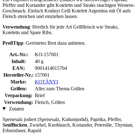
Pfeffer und Koriander gibt Koteletts und Steaks rauchigen Western-
Geschmack. Einfach Kotányi Grill Kotelett Argentina mit Öl aufs
Fleisch streichen und einziehen lassen.
Verwendung
: Herrlich für jede Art Grillfleisch wie Steaks,
Koteletts und Spare Ribs.
ProfiTipp
: Geröstetes Brot dazu anbieten.
Art.-Nr.:
KO-157001
Inhalt:
40 g
EAN:
9001414015704
Hersteller-Nr.:
157001
Marke:
KOTÁNYI
Grillen:
Alles zum Thema Grillen
Verpackung:
Brief
Verwendung:
Fleisch, Grillen
Zutaten
Speisesalz jodiert (Speisesalz, Kaliumjodid), Paprika, Pfeffer,
Senfflocken
, Zwiebel, Knoblauch, Koriander, Petersilie, Thymian,
Erbsenfaser, Rapsöl